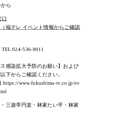
0から
窓口
（福テレ イベント情報からご確認
 024-536-8011
ルス感染拡大予防のお願い】および
は以下からご確認ください。
://www.fukushima-tv.co.jp/ev
tml
光・三遊亭円楽・林家たい平・林家