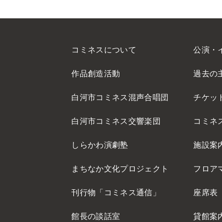
コミネスについて
公演・
作品創造活動
過去の
白河市コミネス混声合唱団
チケッ
白河市コミネス交響楽団
コミネ
しらかわ演劇塾
施設案
まちなか文化プロジェクト
フロア
刊行物「コミネス通信」
座席表
館長の談話室
貸館案