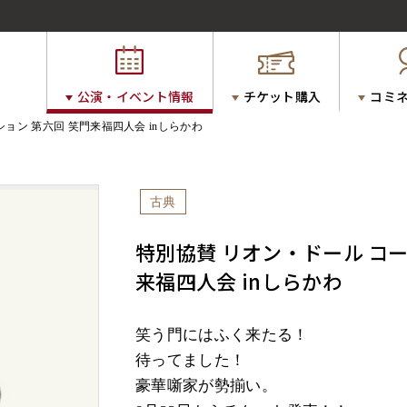
公演・イベント情報
チケット購入
コミ
ョン 第六回 笑門来福四人会 inしらかわ
古典
特別協賛 リオン・ドール コー
来福四人会 inしらかわ
笑う門にはふく来たる！
待ってました！
豪華噺家が勢揃い。