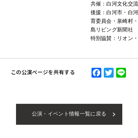
共催：白河文化交
後援：白河市・白
育委員会・泉崎村
島リビング新聞社
特別協賛：リオン
F
T
Li
この公演ページを共有する
ac
w
ne
eb
itt
o
er
o
公演・イベント情報一覧に戻る
k