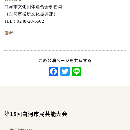
白河市文化団体連合会事務局
（白河市役所文化振興課）
TEL：0248-28-5502
備考
－
この公演ページを共有する
F
T
Li
ac
w
ne
eb
itt
o
er
o
第18回白河市民芸能大会
k