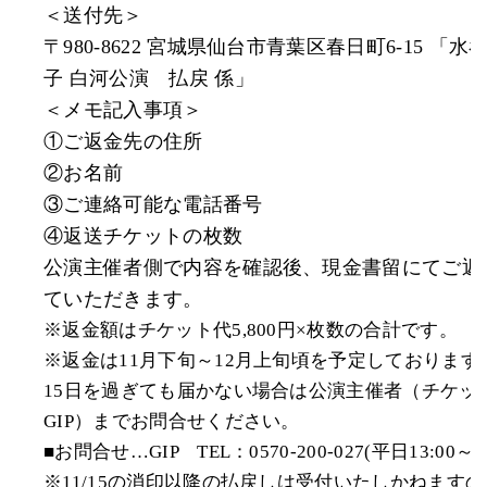
＜送付先＞
〒980-8622 宮城県仙台市青葉区春日町6-15 「水
子 白河公演 払戻 係」
＜メモ記入事項＞
①ご返金先の住所
②お名前
③ご連絡可能な電話番号
④返送チケットの枚数
公演主催者側で内容を確認後、現金書留にてご返
ていただきます。
※返金額はチケット代5,800円×枚数の合計です。
※返金は11月下旬～12月上旬頃を予定しております。
15日を過ぎても届かない場合は公演主催者（チケッ
GIP）までお問合せください。
■お問合せ…GIP TEL：0570-200-027(平日13:00～18
※11/15の消印以降の払戻しは受付いたしかねます