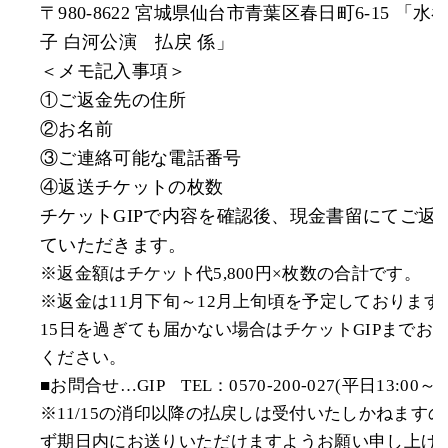
〒980-8622 宮城県仙台市青葉区春日町6-15 「水
子 白河公演 払戻 係」
＜メモ記入事項＞
①ご返金先の住所
②お名前
③ご連絡可能な電話番号
④返送チケットの枚数
チケットGIPで内容を確認後、現金書留にてご返
ていただきます。
※返金額はチケット代5,800円×枚数の合計です。
※返金は11月下旬～12月上旬頃を予定しております。
15日を過ぎても届かない場合はチケットGIPまでお
ください。
■お問合せ…GIP TEL：0570-200-027(平日13:00～18
※11/15の消印以降の払戻しは受付いたしかねます
ず期日内にお送りいただけますようお願い申し上げ