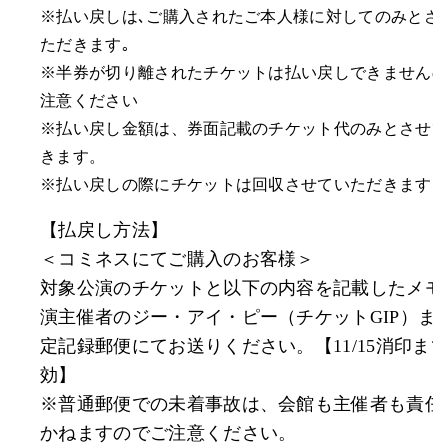
※払い戻しは､ご購入されたご本人様に対してのみとさ
ただきます｡
※半券が切り離されたチケットは払い戻しできません
注意ください
※払い戻し金額は、券面記載のチケット代のみとさせ
きます。
※払い戻しの際にチケットは回収させていただきます。
【払戻し方法】
＜コミネスにてご購入のお客様＞
対象公演のチケットと以下の内容を記載したメモ
演主催者のジー・アイ・ピー
（チケットGIP）
ま
定記録郵便にてお送りください。
【11/15消印ま
効】
※普通郵便での未着事故は、会館も主催者も責任
かねますのでご注意ください。